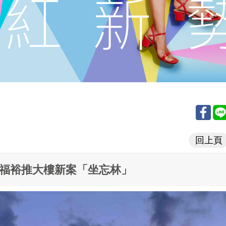
回上頁
 福裕推大樓新案「坐忘林」