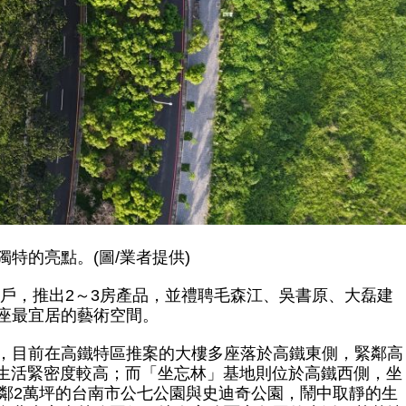
特的亮點。(圖/業者提供)
326戶，推出2～3房產品，並禮聘毛森江、吳書原、大磊建
座最宜居的藝術空間。
，目前在高鐵特區推案的大樓多座落於高鐵東側，緊鄰高
與生活緊密度較高；而「坐忘林」基地則位於高鐵西側，坐
緊鄰2萬坪的台南市公七公園與史迪奇公園，鬧中取靜的生