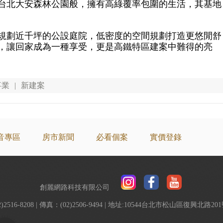
台北大安森林公園般，擁有高綠覆率包圍的生活，其基地
規劃近千坪的公設庭院，低密度的空間規劃打造更悠閒舒
，讓回家成為一種享受，更是高鐵特區建案中難得的亮
事業
|
新建案
音專區
房市新聞
必看個案
實價登錄
創麗網路科技有限公司
2)2516-8208 | 傳真：(02)2506-9494 | 地址:10544台北市松山區復興北路2