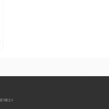
01號3樓之4