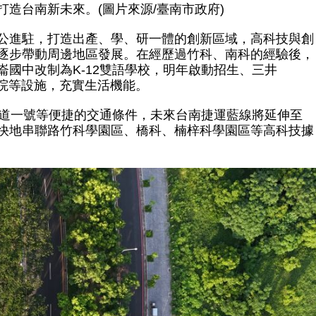
造台南新未來。(圖片來源/臺南市政府)
公進駐，打造出產、學、研一體的創新區域，高科技與創
逐步帶動周邊地區發展。在經歷過竹科、南科的經驗後，
國中改制為K-12雙語學校，明年啟動招生、三井
醫院等設施，充實生活機能。
國道一號等便捷的交通條件，未來台南捷運藍線將延伸至
快地串聯路竹科學園區、橋科、楠梓科學園區等高科技據