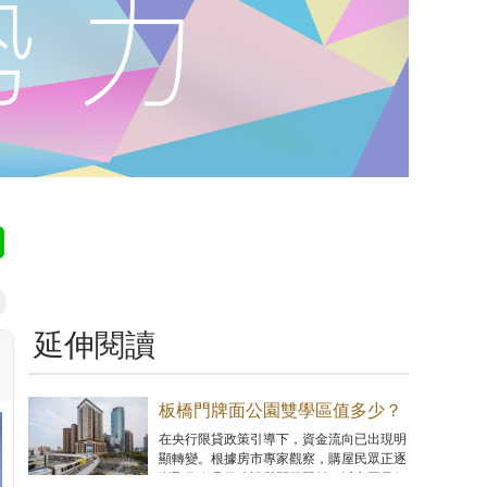
延伸閱讀
板橋門牌面公園雙學區值多少？
「日安PARK」超優價位狂吸買
在央行限貸政策引導下，資金流向已出現明
顯轉變。根據房市專家觀察，購屋民眾正逐
氣
漸聚焦在具備建設與開發題材，近市區且價