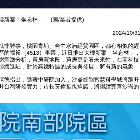
新案「坐忘林」。 (圖/業者提供)
2024/10/3
就非難事，桃園青埔、台中水湳經貿園區，都有相似的經
的福裕（4513）事業，近日推出大樓新案「坐忘林」
謝宗澂分析，買房買地段，買房更是看未來性，在高科技
陸續進駐，對於高鐵特區的成長與發展，將有新的氣象。
清德指出，隨著中研院加入，沙崙綠能智慧科學城將躍升
升台灣研發實力；市長黃偉哲也承諾，將繼續完善沙崙的