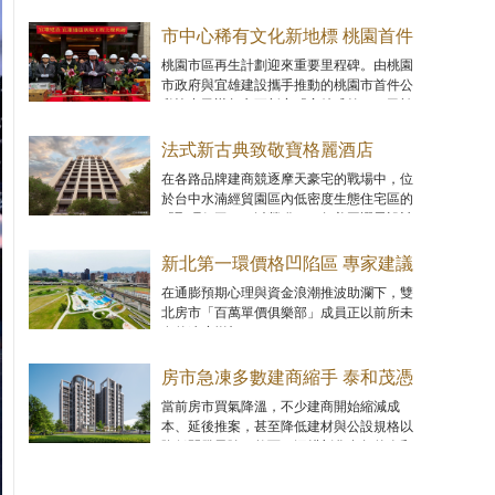
格基期仍低的「落後補漲區」，以尋求兼具
可負擔性與未來增值空間的進場機會。
市中心稀有文化新地標 桃園首件
公私協力都更案「宜雄盛筵」上
桃園市區再生計劃迎來重要里程碑。由桃園
市政府與宜雄建設攜手推動的桃園市首件公
樑
私協力民辦都市更新案「宜雄盛筵」，已於
1月正式完成上樑工程。
法式新古典致敬寶格麗酒店
MUSE金獎建築「聚碩仁玉」優
在各路品牌建商競逐摩天豪宅的戰場中，位
於台中水湳經貿園區內低密度生態住宅區的
雅登場
「聚碩仁玉」，以榮獲2025年美國謬思設計
大獎（MUSE Design Awards）金獎的法式新
古典優雅姿態登場。
新北第一環價格凹陷區 專家建議
首購族把握上車機會
在通膨預期心理與資金浪潮推波助瀾下，雙
北房市「百萬單價俱樂部」成員正以前所未
有的速度增加。
房市急凍多數建商縮手 泰和茂憑
藉「與自然共融，以科學致美」
當前房市買氣降溫，不少建商開始縮減成
本、延後推案，甚至降低建材與公設規格以
逆勢翻盤
降低開發風險。然而，深耕彰化多年的泰和
茂營建團隊，卻選擇走上一條截然不同的
路。