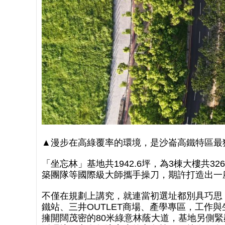
▲漫步在高綠覆率的環境，是沙崙高鐵特區最獨
「坐忘林」基地共1942.6坪，為3棟大樓共
築團隊等國際級大師攜手操刀，期許打造出一
不僅在規劃上講究，就連當初選址都別具巧思
鐵站、三井OUTLET商場、產學專區，工作
擁開闊茂密的80米綠意林蔭大道，基地另側