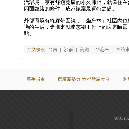
活環境，享有舒適寬廣的永久棟距，就像住在
四面臨路的條件，成為該案最獨特之處。
外部環境有綠廊帶圍繞，「坐忘林」社區內也
適的生活，走進來就能忘卻工作上的疲累喧囂
點。
全文檢索
台南
|
沙崙
|
高鐵
|
坐忘林
|
福裕
新手指南
房產新勢力-六都賞屋大展
影
電話: (0