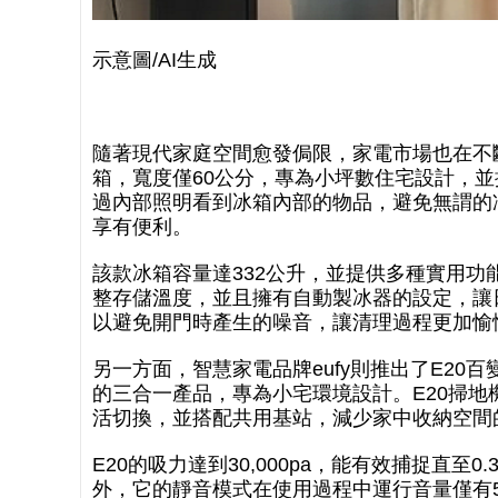
示意圖/AI生成
隨著現代家庭空間愈發侷限，家電市場也在不斷創
箱，寬度僅60公分，專為小坪數住宅設計，
過內部照明看到冰箱內部的物品，避免無謂的
享有便利。
該款冰箱容量達332公升，並提供多種實用功能，如
整存儲溫度，並且擁有自動製冰器的設定，讓
以避免開門時產生的噪音，讓清理過程更加愉
另一方面，智慧家電品牌eufy則推出了E2
的三合一產品，專為小宅環境設計。E20掃
活切換，並搭配共用基站，減少家中收納空間
E20的吸力達到30,000pa，能有效捕捉直
外，它的靜音模式在使用過程中運行音量僅有