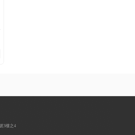
活
01號3樓之4