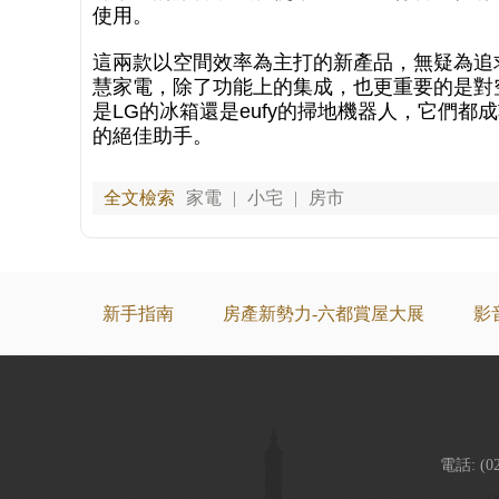
使用。
這兩款以空間效率為主打的新產品，無疑為追
慧家電，除了功能上的集成，也更重要的是對
是LG的冰箱還是eufy的掃地機器人，它們
的絕佳助手。
全文檢索
家電
|
小宅
|
房市
新手指南
房產新勢力-六都賞屋大展
影
電話: (0