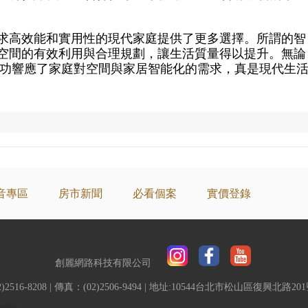
求高效能和實用性的現代家庭提供了更多選擇。所謂的智
空間的有效利用與合理規劃，讓生活質量得以提升。無論
都成功響應了家庭對空間與家居智能化的需求，真是現代生
音專區
房市新聞
必看個案
實價登錄
創麗網路科技有限公司
2)2516-8208 | 傳真：(02)2506-9494 | 地址:10544台北市松山區復興北路2