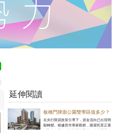
延伸閱讀
板橋門牌面公園雙學區值多少？
「日安PARK」超優價位狂吸買
在央行限貸政策引導下，資金流向已出現明
顯轉變。根據房市專家觀察，購屋民眾正逐
氣
漸聚焦在具備建設與開發題材，近市區且價