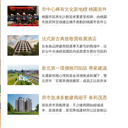
格基期仍低的「落後補漲區」，以尋求兼具
可負擔性與未來增值空間的進場機會。
市中心稀有文化新地標 桃園首件
公私協力都更案「宜雄盛筵」上
桃園市區再生計劃迎來重要里程碑。由桃園
市政府與宜雄建設攜手推動的桃園市首件公
樑
私協力民辦都市更新案「宜雄盛筵」，已於
1月正式完成上樑工程。
法式新古典致敬寶格麗酒店
MUSE金獎建築「聚碩仁玉」優
在各路品牌建商競逐摩天豪宅的戰場中，位
於台中水湳經貿園區內低密度生態住宅區的
雅登場
「聚碩仁玉」，以榮獲2025年美國謬思設計
大獎（MUSE Design Awards）金獎的法式新
古典優雅姿態登場。
新北第一環價格凹陷區 專家建議
首購族把握上車機會
在通膨預期心理與資金浪潮推波助瀾下，雙
北房市「百萬單價俱樂部」成員正以前所未
有的速度增加。
房市急凍多數建商縮手 泰和茂憑
藉「與自然共融，以科學致美」
當前房市買氣降溫，不少建商開始縮減成
本、延後推案，甚至降低建材與公設規格以
逆勢翻盤
降低開發風險。然而，深耕彰化多年的泰和
茂營建團隊，卻選擇走上一條截然不同的
路。