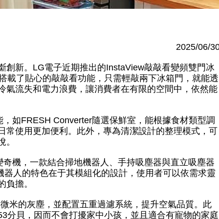
2025/06/3
新。LG電子近期推出的InstaView敲敲看變頻雙門冰
並搭載了貼心的敲敲看功能，只需輕敲兩下冰箱門，就能透
冷氣流失和電力浪費，讓消費者在有限的空間中，依然能
FRESH Converter隨選保鮮室，能根據食材類型調
日常使用更加便利。此外，專為清潔設計的整理模式，可
悅。
0百變奇機，一款結合掃地機器人、手持吸塵器與直立吸塵器
地機器人的特色在于其模組化的設計，使用者可以依需求靈
的負擔。
至0.3微米的灰塵，並配置五重過濾系統，提升空氣品質。此
53分貝，因而不會打擾家中小孩，並且適合有寵物的家庭