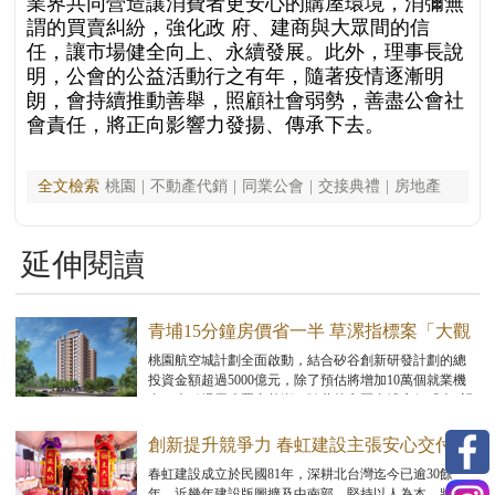
業界共同營造讓消費者更安⼼的購屋環境，消彌無
謂的買賣糾紛，強化政 府、建商與⼤眾間的信
任，讓市場健全向上、永續發展。此外，理事長說
明，公會的公益活動⾏之有年，隨著疫情逐漸明
朗，會持續推動善舉，照顧社會弱勢，善盡公會社
會責任，將正向影響⼒發揚、傳承下去。
全文檢索
桃園
|
不動產代銷
|
同業公會
|
交接典禮
|
房地產
延伸閱讀
青埔15分鐘房價省一半 草漯指標案「大觀
富琚」補漲可期
桃園航空城計劃全面啟動，結合矽谷創新研發計劃的總
投資金額超過5000億元，除了預估將增加10萬個就業機
會，也引爆周邊置產熱潮。隨著核心區青埔房價「坐6望
7」，近年買氣正持續向周邊新興重劃區擴散，其中又以
距離青埔車程15分鐘、房價僅1/2的觀音草漯重劃區，增
創新提升競爭力 春虹建設主張安心交付的
值潛力最受期待。
優質建築
春虹建設成立於民國81年，深耕北台灣迄今已逾30餘
年，近幾年建設版圖擴及中南部，堅持以人為本，將幸