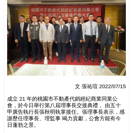
文 張祐瑄 2022/07/15
成⽴ 21 年的桃園市不動產代銷經紀商業同業公
會，於今⽇舉⾏第八屆理事長交接典禮， 由五⼗
甲廣告執⾏長張秋明執掌接任。張理事長表⽰，感
謝歷任理事長、理監事 竭⼒貢獻，公會⽅能有今
⽇蓬勃之景。