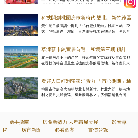
福作為建築的內核，以創新與革新，當作持續優化的原
動力，全面提升企業競爭力。
科技開創桃園房市新時代 雙北、新竹跨區
置產首選
黃仁勳日前演講中提到「43台廠供應鏈」桃園市就占22
家，包括廣達、鴻佰、台達電等桃園在地企業；另16所
與AI科技有著緊密連結的大專院校中，桃園市的中央、
中原、元智等大學也入列其中，顯見桃園對於產業的重
視，並將成為各大科技人才的移居首選地；伴隨著科技
草漯新市鎮宜居首選！和境第三期 預計
智慧趨勢到來，也為桃園房市掀起一波嶄新高潮！
2025年第一季耀眼公開
在房價居高不下的時代，許多年輕的首購族及置產者都
在尋找價格合理且生活機能完善的居住地。若考慮到未
來家庭結構的需求，選擇「桃園草漯新市鎮」因房價親
民，可選擇宜居3房，其豐富的生活機能和即將完善的交
通設施，吸引了大量的雙北購屋族。
看好人口紅利帶來消費力 「市心朗朗」稀
有店面投資效益高
桃園市位處高房價的雙北市與新竹、竹北之間，擁有地
利之便且交通發達、產業聚落林立，房價卻是北台灣主
要都會區之中最便宜，成為磁吸外溢人口的主要原因。
根據內政部統計，桃園近6年的淨遷入人口已高達15萬
人，其中，生活機能成熟且具備更明顯價格優勢的楊梅
區尤其受到青睞，長年位居桃園主要的人口紅利區。
新手指南
房產新勢力-六都賞屋大展
影音專
區
房市新聞
必看個案
實價登錄