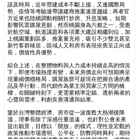
談及時局，近年營建成本不斷上揚，又逢國際局
勢、疫情等考驗連帶讓建商推案速度趨緩 ; 再者官
⽅近來也陸續調動相關打炒房、升息策略， 短期
影響民眾購屋意願，然⽽桃園身為六都之⼀，受惠
於航空城、軌道議題和各項重⼤建設相繼到位，加
上桃園重劃區多、推案量充裕，吸引不少雙北甚至
新⽵客群移居，區域⼈⼜和房市表現依舊呈正向成
長，價值性具優勢 。
綜合上述，在整體物料與⼈⼒成本持續⾛⾼的情況
下，即便市場熱度有變，未來房價⾛向可預期將呈
現量縮價穩格局，購屋族群可趁現在把握合適的產
品及早⾏動，⽽代銷作為業主與買家三⽅間的橋
樑，在關鍵時刻下，更需要精準定錨、透析兩者的
⼼聲與需求，利創良善溝通與結果。
鑒於台灣整體經濟、房市從⼀波復甦⼤熱潮後降
溫，理事長除了深感任重道遠， 也針對公會未來
提出願景，⽬標以「開放」的模式，理性並宏觀的
政策推動市場透明、公平化，防弊同時興利，期待