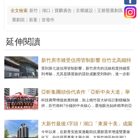
全文檢索
新竹
|
湖口
|
寶麟廣告
|
京耀建設
|
王爺壟重劃區
|
重劃區
|
新案
|
首發作
延伸閱讀
新竹房市雖受信用管制影響 但竹北高鐵特
區顯現回溫跡象
受到第七波信用管制影響，新竹房市的活絡程度持續受
到考驗，尤其是購屋族的貸款成數受到制約，進一步影
響了他們的購屋意願。
亞昕集團頭份代表作「亞昕中央大道」舉
辦開工動土大典！
科技廊帶增值效應持續，加上桃竹苗大矽谷計劃積極加
持，距竹南科7分鐘的中央核心，選地眼光始終精準的亞
昕集團，不但在此洪流中慧眼同步，更領銜立地頭份最
頂尖核心地段，以「亞昕中央大道」為全城仰望之作，
並於2月7日盛大開工。
大新竹最後3字頭！湖口「東展十美」成園
區客移居首選
今年以來，在新青安政策激勵與抗通膨需求增溫雙重催
化下，自住與置產客大舉出籠，大新竹地區包括湖口、