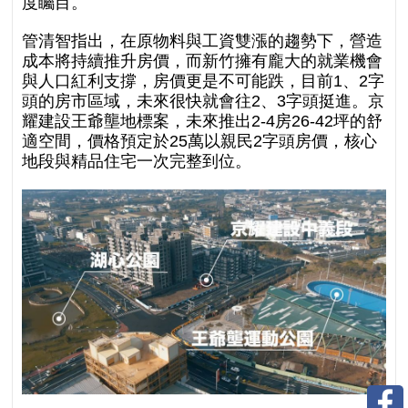
度矚目。
管清智指出，在原物料與工資雙漲的趨勢下，營造
成本將持續推升房價，而新竹擁有龐大的就業機會
與人口紅利支撐，房價更是不可能跌，目前1、2字
頭的房市區域，未來很快就會往2、3字頭挺進。京
耀建設王爺壟地標案，未來推出2-4房26-42坪的舒
適空間，價格預定於25萬以親民2字頭房價，核心
地段與精品住宅一次完整到位。