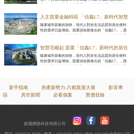
寶山、竹東、新豐等外圍區域，目前新案單價都已站上4
字頭，最熱門的湖口王爺壟重劃區指標案天價成交消息
頻傳。
入主苗栗金融特區 「信義L7」新時代智慧
宅
隨著城市節奏的加快，現代人對於生活品質與居住便利
性的需求日益增加。苗栗頭份新推出的「信義L7」，憑
借其得天獨厚的地段優勢和一站式生活便利，被譽為是
中台灣的住宅藝術典範，其發展潛力不容小覷，展望未
來可期。
智慧宅崛起 苗栗「信義L7」新時代的居住
藝術
隨著城市節奏的加快，現代人對於生活品質與居住便利
性的需求日益增加。苗栗頭份新推出的「信義L7」，憑
借其得天獨厚的地段優勢和一站式生活便利，被譽為是
中台灣的住宅藝術典範，其發展潛力不容小覷，展望未
來可期。
新手指南
房產新勢力-六都賞屋大展
影音專
區
房市新聞
必看個案
實價登錄
創麗網路科技有限公司