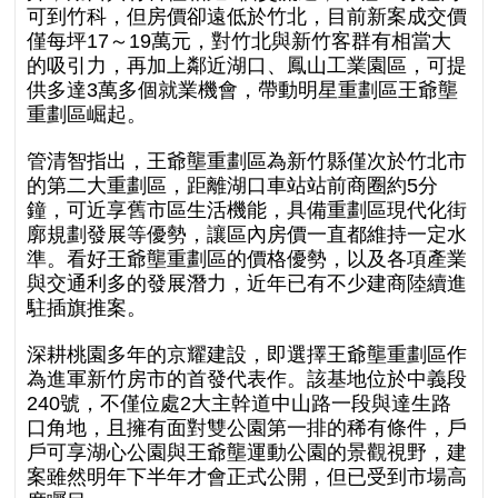
可到竹科，但房價卻遠低於竹北，目前新案成交價
僅每坪17～19萬元，對竹北與新竹客群有相當大
的吸引力，再加上鄰近湖口、鳳山工業園區，可提
供多達3萬多個就業機會，帶動明星重劃區王爺壟
重劃區崛起。
管清智指出，王爺壟重劃區為新竹縣僅次於竹北市
的第二大重劃區，距離湖口車站站前商圈約5分
鐘，可近享舊市區生活機能，具備重劃區現代化街
廓規劃發展等優勢，讓區內房價一直都維持一定水
準。看好王爺壟重劃區的價格優勢，以及各項產業
與交通利多的發展潛力，近年已有不少建商陸續進
駐插旗推案。
深耕桃園多年的京耀建設，即選擇王爺壟重劃區作
為進軍新竹房市的首發代表作。該基地位於中義段
240號，不僅位處2大主幹道中山路一段與達生路
口角地，且擁有面對雙公園第一排的稀有條件，戶
戶可享湖心公園與王爺壟運動公園的景觀視野，建
案雖然明年下半年才會正式公開，但已受到市場高