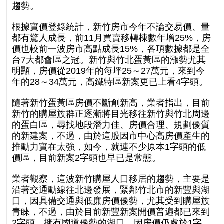
趨勢。
根據實價登錄統計，新竹房市今年不論交易價、量
都有驚人成長，前11月買賣移轉棟數年增25%，房
價也較前一波房市高點成長15%，各項數據都是全
台7大都會區之冠。新竹與竹北蛋黃區的漲勢尤其
明顯，房價從2019年的每坪25～27萬元，來到今
年的28～34萬元，高鐵特區新案更已上看4字頭。
隨著新竹蛋黃區房價不斷創新高，業者指出，目前
新竹的購屋族群正逐漸將目光移往新竹與竹北周邊
的蛋白區，尋找地段潛力佳、房價合理、規劃優質
的新建案，不過，由於這股因市中心高房價產生的
推動力實在太強，如今，就連不少原本1字頭的低
價區，目前新案2字頭也早已是常態。
業者觀察，這波新竹購屋人口移居的趨勢，主要是
沿著交通動線往北邊發展，緊鄰竹北市的新豐與湖
口，因具備交通與低廉房價優勢，尤其受到購屋族
青睞，不過，由於目前新豐新案開價普遍都已來到
2字頭，擁有國道優勢的湖口，因房價仍處於1字