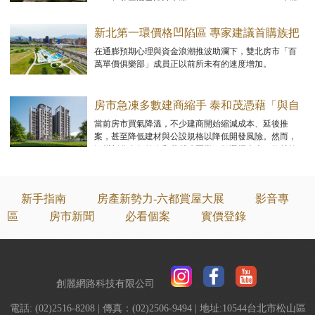
2025年美國謬思設計大獎（MUSE Design Awards）金獎
的法式新古典優雅姿態登場。
新北第一環價格凹陷區 專家建議首購族把
握上車機會
在通膨預期心理與資金浪潮推波助瀾下，雙北房市「百
萬單價俱樂部」成員正以前所未有的速度增加。
房市急凍多數建商縮手 泰和茂憑藉「與自
然共融，以科學致美」逆勢翻盤
當前房市買氣降溫，不少建商開始縮減成本、延後推
案，甚至降低建材與公設規格以降低開發風險。然而，
深耕彰化多年的泰和茂營建團隊，卻選擇走上一條截然
不同的路。
新手指南
房產新勢力-六都賞屋大展
影音專
區
房市新聞
必看個案
實價登錄
創麗網路科技有限公司
電話: (02)2516-8208 | 傳真：(02)2506-9494 | 地址:10544台北市松山區