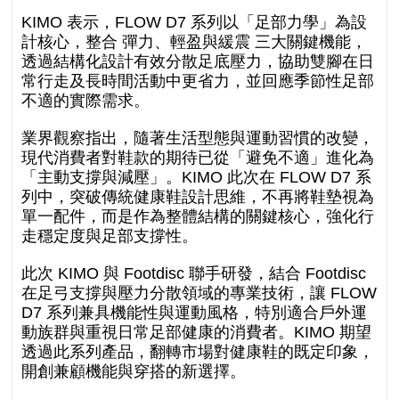
KIMO 表示，FLOW D7 系列以「足部力學」為設
計核心，整合 彈力、輕盈與緩震 三大關鍵機能，
透過結構化設計有效分散足底壓力，協助雙腳在日
常行走及長時間活動中更省力，並回應季節性足部
不適的實際需求。
業界觀察指出，隨著生活型態與運動習慣的改變，
現代消費者對鞋款的期待已從「避免不適」進化為
「主動支撐與減壓」。KIMO 此次在 FLOW D7 系
列中，突破傳統健康鞋設計思維，不再將鞋墊視為
單一配件，而是作為整體結構的關鍵核心，強化行
走穩定度與足部支撐性。
此次 KIMO 與 Footdisc 聯手研發，結合 Footdisc
在足弓支撐與壓力分散領域的專業技術，讓 FLOW
D7 系列兼具機能性與運動風格，特別適合戶外運
動族群與重視日常足部健康的消費者。KIMO 期望
透過此系列產品，翻轉市場對健康鞋的既定印象，
開創兼顧機能與穿搭的新選擇。