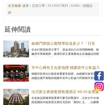
全文檢索
健康
|
足部力學
|
FLOWD7系列
|
KIMO
|
德國品
牌
延伸閱讀
板橋門牌面公園雙學區值多少？「日安
PARK」超優價位狂吸買氣
在央行限貸政策引導下，資金流向已出現明顯轉變。根
據房市專家觀察，購屋民眾正逐漸聚焦在具備建設與開
發題材，近市區且價格基期仍低的「落後補漲區」，以
尋求兼具可負擔性與未來增值空間的進場機會。
市中心稀有文化新地標 桃園首件公私協力
都更案「宜雄盛筵」上樑
桃園市區再生計劃迎來重要里程碑。由桃園市政府與宜
雄建設攜手推動的桃園市首件公私協力民辦都市更新案
「宜雄盛筵」，已於1月正式完成上樑工程。
法式新古典致敬寶格麗酒店 MUSE金獎建
築「聚碩仁玉」優雅登場
在各路品牌建商競逐摩天豪宅的戰場中，位於台中水湳
經貿園區內低密度生態住宅區的「聚碩仁玉」，以榮獲