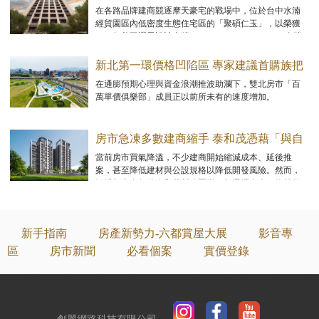
築「聚碩仁玉」優雅登場
在各路品牌建商競逐摩天豪宅的戰場中，位於台中水湳
經貿園區內低密度生態住宅區的「聚碩仁玉」，以榮獲
2025年美國謬思設計大獎（MUSE Design Awards）金獎
的法式新古典優雅姿態登場。
新北第一環價格凹陷區 專家建議首購族把
握上車機會
在通膨預期心理與資金浪潮推波助瀾下，雙北房市「百
萬單價俱樂部」成員正以前所未有的速度增加。
房市急凍多數建商縮手 泰和茂憑藉「與自
然共融，以科學致美」逆勢翻盤
當前房市買氣降溫，不少建商開始縮減成本、延後推
案，甚至降低建材與公設規格以降低開發風險。然而，
深耕彰化多年的泰和茂營建團隊，卻選擇走上一條截然
不同的路。
新手指南
房產新勢力-六都賞屋大展
影音專
區
房市新聞
必看個案
實價登錄