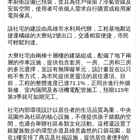
本廚衛設備已預裝，並且為住戶保留了冷氣管線及
安裝空間，使用者可依個人需求自行購置或租用家
電與傢具。
該社宅的建設由高雄市水利局代辦，工程基地鄰近
捷運橘線的大寮站2號出口，交通相當便捷，市民
可輕鬆到達。
大寮社宅由兩棟十層樓的建築組成，配備了地下兩
層的停車設施，提供包含套房、一房、二房和三房
的多元選擇，並設有無障礙單元，該計畫旨在以只
租不售方式，為市民提供更靈活的居住選項。目
前，工程的整體進度已達71.1%，正同步進行外牆
裝修、室內隔間及各項機電配管施工，預期115年
第3季就可如期完工。
社宅內部環境設計以居住者的生活品質為重，中央
花園作為社區的核心設施，不僅提供孩子嬉戲的空
間，也適合舉辦社區各類文化活動。這裡還設置了
銀髮族散步的環型步道及綠意盎然的口袋花園，並
在1樓安排了商店及社福設施，提供居住者便利的