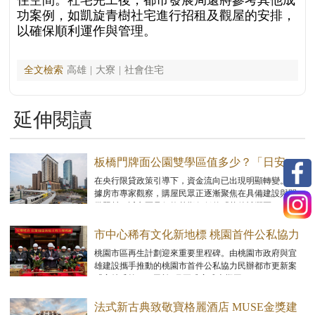
功案例，如凱旋青樹社宅進行招租及觀屋的安排，
以確保順利運作與管理。
全文檢索
高雄
|
大寮
|
社會住宅
延伸閱讀
板橋門牌面公園雙學區值多少？「日安
PARK」超優價位狂吸買氣
在央行限貸政策引導下，資金流向已出現明顯轉變。根
據房市專家觀察，購屋民眾正逐漸聚焦在具備建設與開
發題材，近市區且價格基期仍低的「落後補漲區」，以
尋求兼具可負擔性與未來增值空間的進場機會。
市中心稀有文化新地標 桃園首件公私協力
都更案「宜雄盛筵」上樑
桃園市區再生計劃迎來重要里程碑。由桃園市政府與宜
雄建設攜手推動的桃園市首件公私協力民辦都市更新案
「宜雄盛筵」，已於1月正式完成上樑工程。
法式新古典致敬寶格麗酒店 MUSE金獎建