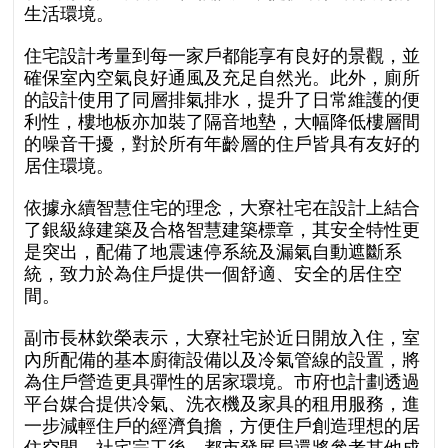
生活環境。
住宅設計考量到每一家戶都能享有良好的景觀，並
確保室內空氣良好通風及充足自然光。此外，廁所
的設計使用了同層排氣排水，提升了日常維護的便
利性，樓地板亦加裝了隔音地墊，大幅降低樓層間
的噪音干擾，對於所有年齡層的住戶皆具有友好的
居住環境。
依據永續智慧住宅的理念，大寮社宅在設計上結合
了銀級綠建築及合格智慧建築標章，其安全特性更
是突出，配備了地震速停系統及漏氣自動遮斷系
統，致力於為住戶提供一個舒適、安全的居住空
間。
副市長林欽榮表示，大寮社宅於近日開放入住，室
內所配備的基本廚衛設備以及冷氣管線的設置，將
為住戶營造更具彈性的居家環境。市府也計劃透過
平台媒合提供冷氣、洗衣機及家具的租用服務，進
一步減輕住戶的經濟負擔，方便住戶創造理想的居
住空間。社宅完工後，都市發展局還將參考其他成